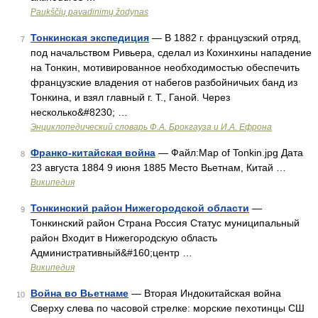
Paukščių pavadinimų žodynas
Тонкинская экспедиция
— В 1882 г. французский отряд,
7
под начальством Ривьера, сделал из Кохинхины нападение
на Тонкин, мотивированное необходимостью обеспечить
французские владения от набегов разбойничьих банд из
Тонкина, и взял главный г. Т., Ганой. Через
несколько&#8230; …
Энциклопедический словарь Ф.А. Брокгауза и И.А. Ефрона
Франко-китайская война
— Файл:Map of Tonkin.jpg Дата
8
23 августа 1884 9 июня 1885 Место Вьетнам, Китай …
Википедия
Тонкинский район Нижегородской области
—
9
Тонкинский район Страна Россия Статус муниципальный
район Входит в Нижегородскую область
Административный&#160;центр …
Википедия
Война во Вьетнаме
— Вторая Индокитайская война
10
Сверху слева по часовой стрелке: морские пехотинцы СШ