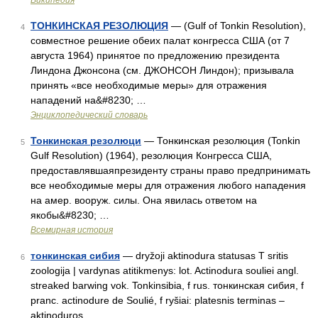
Википедия
ТОНКИНСКАЯ РЕЗОЛЮЦИЯ
— (Gulf of Tonkin Resolution),
4
совместное решение обеих палат конгресса США (от 7
августа 1964) принятое по предложению президента
Линдона Джонсона (см. ДЖОНСОН Линдон); призывала
принять «все необходимые меры» для отражения
нападений на&#8230; …
Энциклопедический словарь
Тонкинская резолюци
— Тонкинская резолюция (Tonkin
5
Gulf Resolution) (1964), резолюция Конгресса США,
предоставлявшаяпрезиденту страны право предпринимать
все необходимые меры для отражения любого нападения
на амер. вооруж. силы. Она явилась ответом на
якобы&#8230; …
Всемирная история
тонкинская сибия
— dryžoji aktinodura statusas T sritis
6
zoologija | vardynas atitikmenys: lot. Actinodura souliei angl.
streaked barwing vok. Tonkinsibia, f rus. тонкинская сибия, f
pranc. actinodure de Soulié, f ryšiai: platesnis terminas –
aktinoduros …